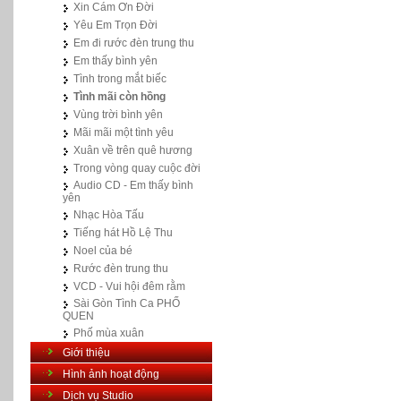
Xin Cám Ơn Đời
Yêu Em Trọn Đời
Em đi rước đèn trung thu
Em thấy bình yên
Tình trong mắt biếc
Tình mãi còn hồng
Vùng trời bình yên
Mãi mãi một tình yêu
Xuân về trên quê hương
Trong vòng quay cuộc đời
Audio CD - Em thấy bình
yên
Nhạc Hòa Tấu
Tiếng hát Hồ Lệ Thu
Noel của bé
Rước đèn trung thu
VCD - Vui hội đêm rằm
Sài Gòn Tình Ca PHỐ
QUEN
Phố mùa xuân
Giới thiệu
Hình ảnh hoạt động
Dịch vụ Studio