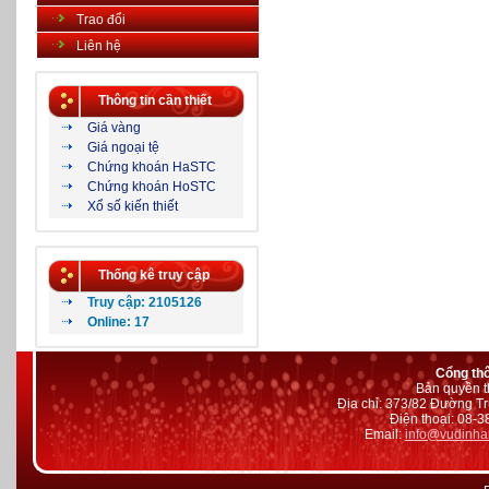
Trao đổi
Liên hệ
Thông tin cần thiết
Giá vàng
Giá ngoại tệ
Chứng khoán HaSTC
Chứng khoán HoSTC
Xổ số kiến thiết
Thống kê truy cập
Truy cập: 2105126
Online: 17
Cổng th
Bản quyền t
Địa chỉ: 373/82 Đường Tr
Điện thoại: 08-
Email:
info@vudinha