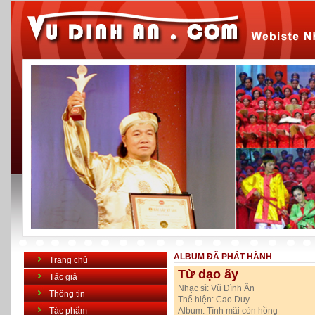
ALBUM ĐÃ PHÁT HÀNH
Trang chủ
Từ dạo ấy
Tác giả
Nhạc sĩ:
Vũ Đình Ân
Thông tin
Thể hiện:
Cao Duy
Tác phẩm
Album:
Tình mãi còn hồng