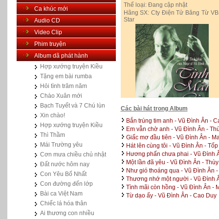
Thể loại:
Đang cập nhật
Ca khúc mới
Hãng SX:
Cty Điện Tử Băng Từ VB
Star
Audio CD
Video Clip
Phim truyện
Album dã phát hành
Hợp xướng truyện Kiều
Tặng em bài rumba
Hỏi tình trăm năm
Chào Xuân mới
Bạch Tuyết và 7 Chú lùn
Các bài hát trong Album
Xin chào!
Bắn trúng tim anh - Vũ Đình Ân - 
Hợp xướng truyện Kiều
Em vẫn chờ anh - Vũ Đình Ân - T
Thì Thầm
Giấc mơ đầu tiên - Vũ Đình Ân - M
Mái Trường yêu
Hát lên cùng tôi - Vũ Đình Ân - Tốp
Hương phấn chưa phai - Vũ Đình Â
Cơn mưa chiều chủ nhật
Một lần đã yêu - Vũ Đình Ân - Th
Đất nước hôm nay
Như gió thoáng qua - Vũ Đình Ân -
Con Yêu Bố Nhất
Thương nhớ một người - Vũ Đình 
Con đường đến lớp
Tình mãi còn hồng - Vũ Đình Ân - 
Bài ca Việt Nam
Từ dạo ấy - Vũ Đình Ân - Cao Duy
Chiếc lá hóa thân
Ai thương con nhiều