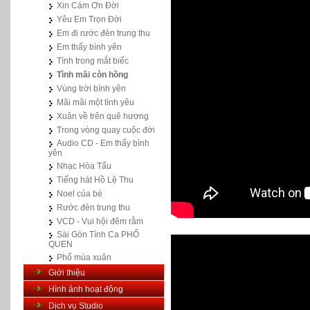
Xin Cám Ơn Đời
Yêu Em Trọn Đời
Em đi rước đèn trung thu
Em thấy bình yên
Tình trong mắt biếc
Tình mãi còn hồng
Vùng trời bình yên
Mãi mãi một tình yêu
Xuân về trên quê hương
Trong vòng quay cuộc đời
Audio CD - Em thấy bình
yên
Nhạc Hòa Tấu
Tiếng hát Hồ Lệ Thu
Noel của bé
Rước đèn trung thu
VCD - Vui hội đêm rằm
Sài Gòn Tình Ca PHỐ
QUEN
Phố mùa xuân
Giới thiệu
Hình ảnh hoạt động
Dịch vụ Studio