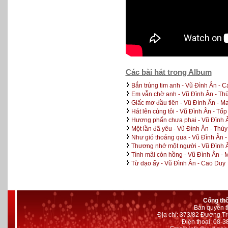
Các bài hát trong Album
Bắn trúng tim anh - Vũ Đình Ân - 
Em vẫn chờ anh - Vũ Đình Ân - T
Giấc mơ đầu tiên - Vũ Đình Ân - M
Hát lên cùng tôi - Vũ Đình Ân - Tốp
Hương phấn chưa phai - Vũ Đình Â
Một lần đã yêu - Vũ Đình Ân - Th
Như gió thoáng qua - Vũ Đình Ân -
Thương nhớ một người - Vũ Đình 
Tình mãi còn hồng - Vũ Đình Ân - 
Từ dạo ấy - Vũ Đình Ân - Cao Duy
Cổng th
Bản quyền t
Địa chỉ: 373/82 Đường Tr
Điện thoại: 08-