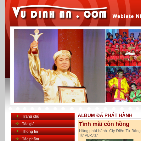
ALBUM ĐÃ PHÁT HÀNH
Trang chủ
Tình mãi còn hồng
Tác giả
Hãng phát hành:
Cty Điện Tử Băng
Thông tin
Từ VB-Star
Tác phẩm