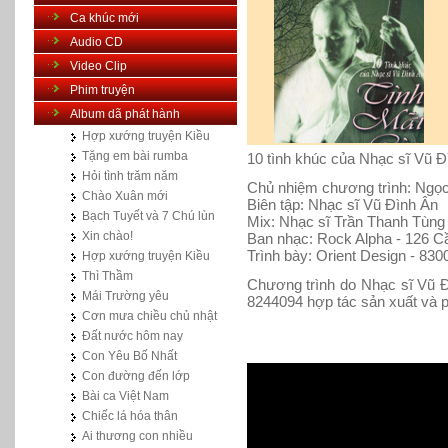
Ca khúc mới
Audio CD
Video Clip
Phim truyện
Album dã phát hành
Hợp xướng truyện Kiều
Tặng em bài rumba
10 tình khúc của Nhạc sĩ Vũ Đ
Hỏi tình trăm năm
Chủ nhiệm chương trình: Ng
Chào Xuân mới
Biên tập: Nhạc sĩ Vũ Đình Ân
Bạch Tuyết và 7 Chú lùn
Mix: Nhạc sĩ Trần Thanh Tùng
Xin chào!
Ban nhạc: Rock Alpha - 126 C
Trình bày: Orient Design - 830
Hợp xướng truyện Kiều
Thì Thầm
Chương trình do Nhạc sĩ Vũ Đ
Mái Trường yêu
8244094 hợp tác sản xuất và 
Cơn mưa chiều chủ nhật
Đất nước hôm nay
Con Yêu Bố Nhất
Con đường đến lớp
Bài ca Việt Nam
Chiếc lá hóa thân
Ai thương con nhiều