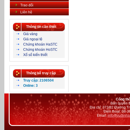
Trao đổi
Liên hệ
Thông tin cần thiết
Giá vàng
Giá ngoại tệ
Chứng khoán HaSTC
Chứng khoán HoSTC
Xổ số kiến thiết
Thống kê truy cập
Truy cập: 2106504
Online: 3
Cổng th
Bản quyền t
Địa chỉ: 373/82 Đường Tr
Điện thoại: 08-
Email:
info@vudinha