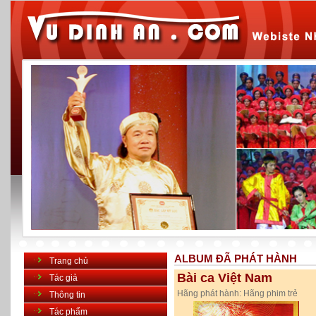
ALBUM ĐÃ PHÁT HÀNH
Trang chủ
Bài ca Việt Nam
Tác giả
Hãng phát hành:
Hãng phim trẻ
Thông tin
Tác phẩm