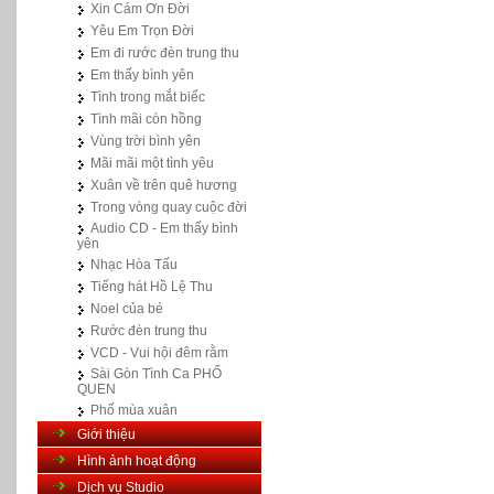
Xin Cám Ơn Đời
Yêu Em Trọn Đời
Em đi rước đèn trung thu
Em thấy bình yên
Tình trong mắt biếc
Tình mãi còn hồng
Vùng trời bình yên
Mãi mãi một tình yêu
Xuân về trên quê hương
Trong vòng quay cuộc đời
Audio CD - Em thấy bình
yên
Nhạc Hòa Tấu
Tiếng hát Hồ Lệ Thu
Noel của bé
Rước đèn trung thu
VCD - Vui hội đêm rằm
Sài Gòn Tình Ca PHỐ
QUEN
Phố mùa xuân
Giới thiệu
Hình ảnh hoạt động
Dịch vụ Studio