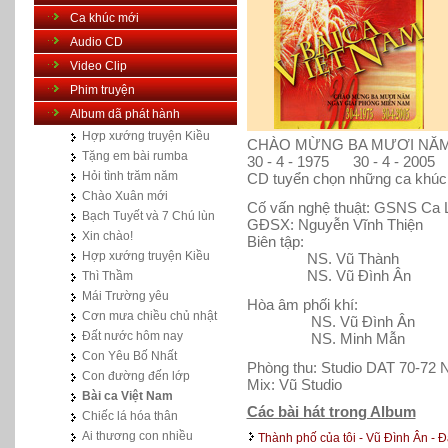
Ca khúc mới
Audio CD
Video Clip
Phim truyện
Album dã phát hành
Hợp xướng truyện Kiều
CHÀO MỪNG BA MƯƠI NĂM
Tặng em bài rumba
30 - 4 - 1975 30 - 4 - 2005
Hỏi tình trăm năm
CD tuyển chọn những ca khúc
Chào Xuân mới
Cố vấn nghệ thuật: GSNS Ca 
Bạch Tuyết và 7 Chú lùn
GĐSX: Nguyễn Vĩnh Thiện
Xin chào!
Biên tập:
Hợp xướng truyện Kiều
NS. Vũ Thành
NS. Vũ Đình Ân
Thì Thầm
Mái Trường yêu
Hòa âm phối khí:
Cơn mưa chiều chủ nhật
NS. Vũ Đình Ân
Đất nước hôm nay
NS. Minh Mẫn
Con Yêu Bố Nhất
Phòng thu: Studio DAT 70-72 
Con đường đến lớp
Mix: Vũ Studio
Bài ca Việt Nam
Các bài hát trong Album
Chiếc lá hóa thân
Ai thương con nhiều
Thành phố của tôi - Vũ Đình Ân - 