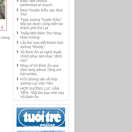
Kieu Tale chorus
performed at church
Đem Truyện Kiều vào Nhà
Thờ
"Hợp xướng Truyện Kiều"
tiếp tục được công diễn tại
 2
thành phố Đà Lạt
Thiệp Mời Đêm Thơ Nhạc
Hợp Xướng
 trang
Lấy thơ xưa viết thành hợp
xướng "khủng"
Vũ Đình Ân và nghệ thuật
chinh phục âm nhạc "đỉnh
cao"
Nhạc sĩ Vũ Đình Ân vừa
trình làng album Tặng em
bài rumba.
HTV phỏng vấn về hợp
xướng Lục Vân Tiên
HỢP XƯỚNG LỤC VÂN
TIÊN - Một táo bạo mới của
Vũ Đình Ân