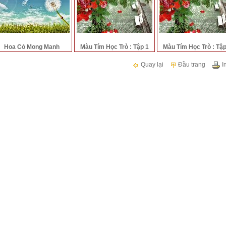
Hoa Cỏ Mong Manh
Màu Tím Học Trò : Tập 1
Màu Tím Học Trò : Tập
Quay lại
Đầu trang
In