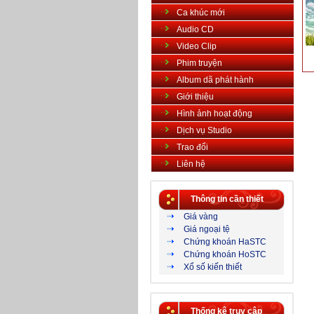
Ca khúc mới
Audio CD
Video Clip
Phim truyện
Album dã phát hành
Giới thiệu
Hình ảnh hoạt động
Dịch vụ Studio
Trao đổi
Liên hệ
Thông tin cần thiết
Giá vàng
Giá ngoại tệ
Chứng khoán HaSTC
Chứng khoán HoSTC
Xổ số kiến thiết
Thống kê truy cập