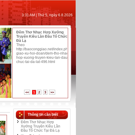
3:31 AM | Thứ 5, ngày 6.8.2026
Đêm Thơ Nhạc Hợp Xướng
Truyện Kiều Lần Đầu Tổ Chức Tại
Đà Lạ
Theo
http://baoconggiao.net/index.php/tin-
giao-xu-hoi-doan/dem-tho-nhac-
hop-xuong-truyen-kieu-lan-dau-to-
chuc-tai-da-lat-496.html
Kieu Tale chorus performed
Đem Truyện Kiều vào Nhà
at church
Thờ
<<
1
2
3
>>
Theo VietNamNews
Theo thanhnien.vn
Thông tin cần biết
Đêm Thơ Nhạc Hợp
Xướng Truyện Kiều Lần
Đầu Tổ Chức Tại Đà Lạ