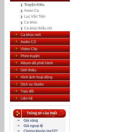
Truyện Kiều
Asian Ca
Lục Vân Tiên
Ca khúc
Ca khúc thiếu nhi
Ca khúc mới
Audio CD
Video Clip
Phim truyện
Album đã phát hành
Giới thiệu
Hình ảnh hoạt động
Dịch vụ Studio
Trao đổi
Liên hệ
Thông tin cần thiết
Giá vàng
Giá ngoại tệ
Chứng khoán HaSTC