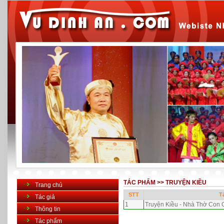
TÁC PHẨM >>
TRUYỆN KIỀU
Trang chủ
STT
T
Tác giả
1
Truyện Kiều - Nhà Thờ Con Ga
Thông tin
Tác phẩm