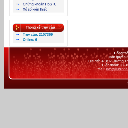
Chứng khoán HoSTC
Xổ số kiến thiết
Thống kê truy cập
Truy cập: 2107369
Online: 6
Cổng th
Bản quyền t
Địa chỉ: 373/82 Đường Tr
Điện thoại: 08-
Email:
info@vudinha