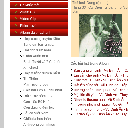
Thể loại:
Đang cập nhật
Ca khúc mới
Hãng SX:
Cty Điện Tử Băng Từ VB
Star
Audio CD
Video Clip
Phim truyện
Album dã phát hành
Hợp xướng truyện Kiều
Tặng em bài rumba
Hỏi tình trăm năm
Chào Xuân mới
Bạch Tuyết và 7 Chú lùn
Các bài hát trong Album
Xin chào!
Bắn trúng tim anh - Vũ Đình Ân - 
Hợp xướng truyện Kiều
Em vẫn chờ anh - Vũ Đình Ân - T
Thì Thầm
Giấc mơ đầu tiên - Vũ Đình Ân - M
Mái Trường yêu
Hát lên cùng tôi - Vũ Đình Ân - Tốp
Hương phấn chưa phai - Vũ Đình Â
Cơn mưa chiều chủ nhật
Một lần đã yêu - Vũ Đình Ân - Th
Đất nước hôm nay
Như gió thoáng qua - Vũ Đình Ân -
Con Yêu Bố Nhất
Thương nhớ một người - Vũ Đình 
Con đường đến lớp
Tình mãi còn hồng - Vũ Đình Ân - 
Bài ca Việt Nam
Từ dạo ấy - Vũ Đình Ân - Cao Duy
Chiếc lá hóa thân
Ai thương con nhiều