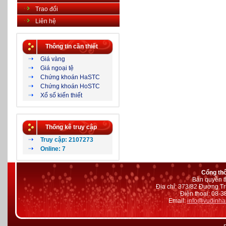
Trao đổi
Liên hệ
Thông tin cần thiết
Giá vàng
Giá ngoại tệ
Chứng khoán HaSTC
Chứng khoán HoSTC
Xổ số kiến thiết
Thống kê truy cập
Truy cập: 2107273
Online: 7
Cổng th
Bản quyền t
Địa chỉ: 373/82 Đường Tr
Điện thoại: 08-
Email:
info@vudinha