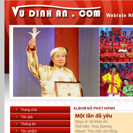
ALBUM ĐÃ PHÁT HÀNH
Trang chủ
Một lần đã yêu
Tác giả
Nhạc sĩ:
Vũ Đình Ân
Thông tin
Thể hiện:
Thùy Dương
Tác phẩm
Album:
Tình mãi còn hồng