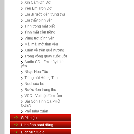
Xin Cám Ơn Đời
Yêu Em Trọn Đời
Em đi rước đèn trung thu
Em thấy bình yên
Tình trong mắt biếc
Tình mãi còn hồng
Vùng trời bình yên
Mãi mãi một tình yêu
Xuân về trên quê hương
Trong vòng quay cuộc đời
Audio CD - Em thấy bình
yên
Nhạc Hòa Tấu
Tiếng hát Hồ Lệ Thu
Noel của bé
Rước đèn trung thu
VCD - Vui hội đêm rằm
Sài Gòn Tình Ca PHỐ
QUEN
Phố mùa xuân
Giới thiệu
Hình ảnh hoạt động
Dịch vụ Studio