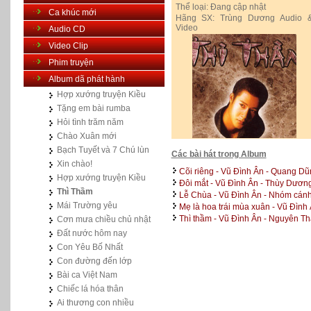
Thể loại:
Đang cập nhật
Ca khúc mới
Hãng SX:
Trùng Dương Audio 
Video
Audio CD
Video Clip
Phim truyện
Album dã phát hành
Hợp xướng truyện Kiều
Tặng em bài rumba
Hỏi tình trăm năm
Chào Xuân mới
Bạch Tuyết và 7 Chú lùn
Các bài hát trong Album
Xin chào!
Cõi riêng - Vũ Đình Ân - Quang Dũ
Hợp xướng truyện Kiều
Đôi mắt - Vũ Đình Ân - Thùy Dươn
Thì Thầm
Lễ Chùa - Vũ Đình Ân - Nhóm cán
Mái Trường yêu
Mẹ là hoa trái mùa xuân - Vũ Đình 
Thì thầm - Vũ Đình Ân - Nguyên T
Cơn mưa chiều chủ nhật
Đất nước hôm nay
Con Yêu Bố Nhất
Con đường đến lớp
Bài ca Việt Nam
Chiếc lá hóa thân
Ai thương con nhiều