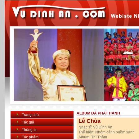
ALBUM ĐÃ PHÁT HÀNH
Trang chủ
Lễ Chùa
Tác giả
Nhạc sĩ:
Vũ Đình Ân
Thông tin
Thể hiện:
Nhóm cánh buồm xanh
Tác phẩm
Album:
Thì Thầm