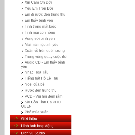
Xin Cám Ơn Đời
Yêu Em Trọn Đời
Em đi rước đèn trung thu
Em thấy bình yên
Tình trong mắt biếc
Tình mãi còn hồng
Vùng trời bình yên
Mãi mãi một tình yêu
Xuân về trên quê hương
Trong vòng quay cuộc đời
Audio CD - Em thấy bình
yên
Nhạc Hòa Tấu
Tiếng hát Hồ Lệ Thu
Noel của bé
Rước đèn trung thu
VCD - Vui hội đêm rằm
Sài Gòn Tình Ca PHỐ
QUEN
Phố mùa xuân
Giới thiệu
Hình ảnh hoạt động
Dịch vụ Studio