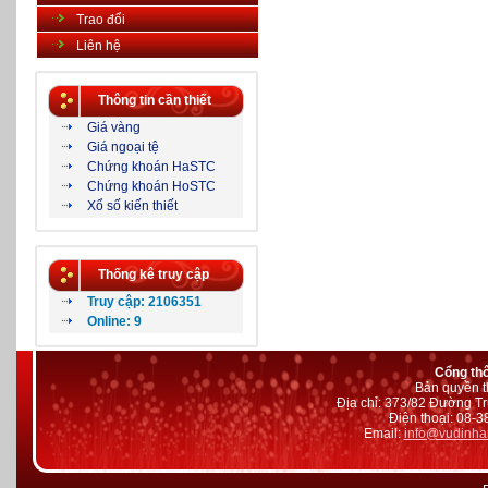
Trao đổi
Liên hệ
Thông tin cần thiết
Giá vàng
Giá ngoại tệ
Chứng khoán HaSTC
Chứng khoán HoSTC
Xổ số kiến thiết
Thống kê truy cập
Truy cập: 2106351
Online: 9
Cổng th
Bản quyền t
Địa chỉ: 373/82 Đường Tr
Điện thoại: 08-
Email:
info@vudinha